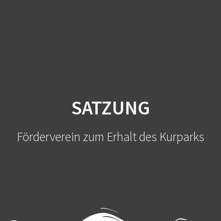
Kurpark
Zum
Inhalt
Bad
springen
Emstal
e.V.
SATZUNG
Förderverein zum Erhalt des Kurparks